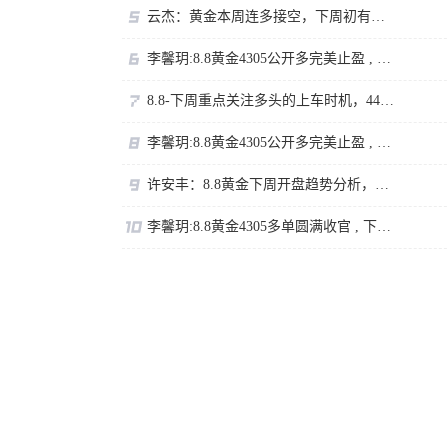
云杰：黄金本周连多接空，下周初有回撤
李馨玥:8.8黄金4305公开多完美止盈 , 下周临近强压不追涨！
8.8-下周重点关注多头的上车时机，4400岌岌可危。
李馨玥:8.8黄金4305公开多完美止盈 , 下周临近强压不追涨！
许安丰：8.8黄金下周开盘趋势分析，持仓的朋友看过来
李馨玥:8.8黄金4305多单圆满收官 , 下周临近强压不追涨！