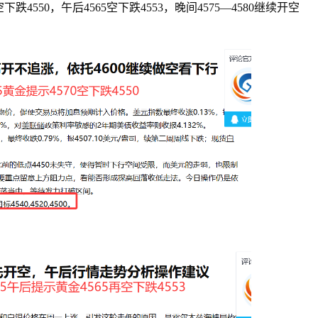
4550，午后4565空下跌4553，晚间4575—4580继续开空