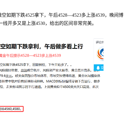
如期下跌4525拿下，午后4528—4523多上涨4539，晚间博
80一线开多又是上涨4530，给出的区间非常完美。