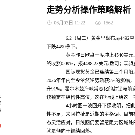
走势分析操作策略解析
06月03日 11:22
1562
6.2（周二）黄金早盘布局4492空以
下跌4490拿下。
黄金昨日欧盘一度冲上4540
美元
终收涨0.09%，报4488.23美元/盎司；现货
国际
现货黄金
已连续第三个月陷
2026年年内至今依然逆势斩获5%的涨
升91%。霍尔木兹海峡常态化的封锁与航
段
续锁定在结构性高位，这在短线上给这一
握
4小时图一波回升下探收阴，把此
线
性不足，来回拉扯是近期的主格调。目前
态灵活应对，日线图仍要留意阻力区域处
就是倾向于继续回落。