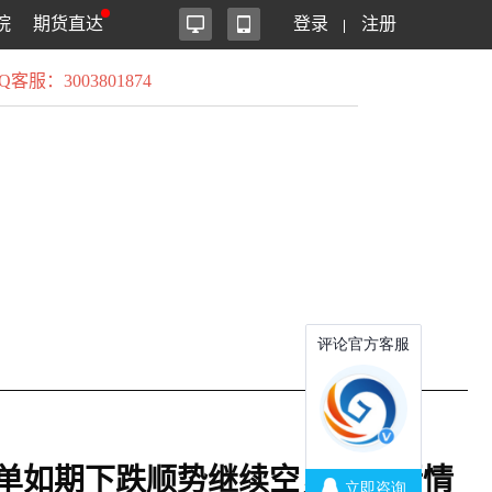
院
期货直达
登录
注册
Q客服：3003801874
空单如期下跌顺势继续空，日内行情