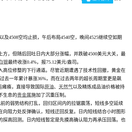
及4508空均止损，午后布局4540空，晚间4525继续空如期
上方，但随后回吐日内大部分涨幅，并跌破4500美元大关，最
白银
最终收涨0.4%，报75.12美元/盎司。
入高位修整的下行通道。尽管近期遭遇了技术性回撤，黄金在
幅，过去一年累计暴涨36%，而在过去两年的超长周期里更是飙
运瘫痪，直接导致国际
原油
、
天然气
以及精炼成品油价格被持
不生息的
贵金属
施加了沉重压制。
前的弱势结构打乱，回归区间内的拉锯震荡，短线多空延续
在向阻力处反弹确认，短线迂回反复。日内短线结合小时图形
的探高回测。日内短线暂定是先摸高确认阻力再承压回落。也