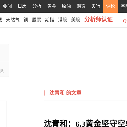
要闻
日历
分析
黄金
原油
期货
央行
评论
学
分析师认证
银
天然气
铜
股票
期指
港股
美股
Q
赞数
沈青和
的文章
沈青和：6.3黄金坚守