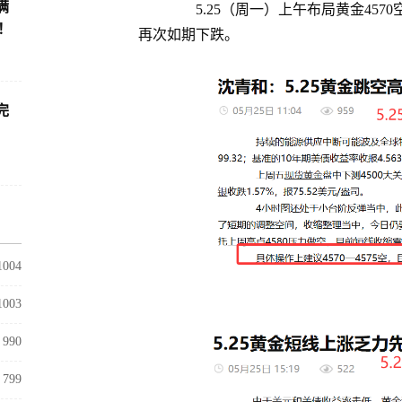
满
5.25（周一）上午布局黄金4570空下跌
！
再次如期下跌。
完
1004
1003
990
799