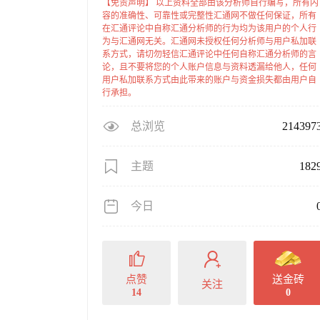
【免责声明】 以上资料全部由该分析师自行编写，所有内
容的准确性、可靠性或完整性汇通网不做任何保证，所有
在汇通评论中自称汇通分析师的行为均为该用户的个人行
为与汇通网无关。汇通网未授权任何分析师与用户私加联
系方式，请切勿轻信汇通评论中任何自称汇通分析师的言
论，且不要将您的个人账户信息与资料透漏给他人，任何
用户私加联系方式由此带来的账户与资金损失都由用户自
行承担。
总浏览
214397
主题
182
今日
点赞
送金砖
关注
14
0