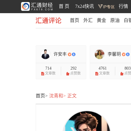
首 页
7x24快讯
行情
首页
外汇
黄金
原油
白
汇通评论
许安丰
李馨玥
714
292
4761
803
文章数
点赞数
文章数
点
首页>
沈青和>
正文