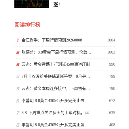
涨！
阅读排行榜
金汇得手：下周行情预测20260808
1004
张德盛：8.8黄金下周行情预测，伦敦金价格走势分析操作策略
1003
云杰：黄金震荡上行测试4500通道压制
990
7月非农没给美联储清晰答案！9月是否加息还得看通胀
799
云杰：黄金本周连多接空，下周初有回撤
790
李馨玥:8.8黄金4305公开多完美止盈 , 下周临近强压不追涨！
672
8.8-下周重点关注多头的上车时机，4400岌岌可危。
635
李馨玥:8.8黄金4305公开多完美止盈 , 下周临近强压不追涨！
408