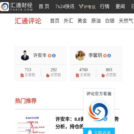
首 页
7x24快讯
行情
要闻
首页
外汇
黄金
原油
白银
天然气
汇通评论
许安丰
李馨玥
713
292
4760
803
文章数
点赞数
文章数
点赞数
热门推荐
许安丰：8.8黄金下周开盘趋势
分析，持仓的朋友看过来