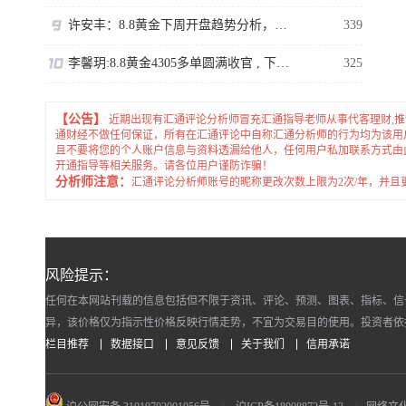
许安丰：8.8黄金下周开盘趋势分析，持仓的朋友看过来
339
李馨玥:8.8黄金4305多单圆满收官 , 下周临近强压不追涨！
325
【公告】
近期出现有汇通评论分析师冒充汇通指导老师从事代客理财,
通财经不做任何保证，所有在汇通评论中自称汇通分析师的行为均为该用
且不要将您的个人账户信息与资料透漏给他人，任何用户私加联系方式由
开通指导等相关服务。请各位用户谨防诈骗！
分析师注意：
汇通评论分析师账号的昵称更改次数上限为2次/年，并
风险提示：
任何在本网站刊载的信息包括但不限于资讯、评论、预测、图表、指标、信
异，该价格仅为指示性价格反映行情走势，不宜为交易目的使用。投资者依
栏目推荐
数据接口
意见反馈
关于我们
信用承诺