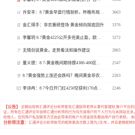
许安丰：8.7黄金早盘行情剖析，昨晚布局完美大捷！
3663
金汇得手：非农重磅登场 黄金倾向探底回升
3376
李馨玥:8.7黄金4225公开多完美止盈，欧盘突破又开多了！
3272
无情剑说黄金，走势看法和操作建议
2865
董义德：8.7-黄金晚间期待摸4380-400区域。
2547
8.7黄金强势上涨还会跌吗？晚间黄金非农怎么看
2263
李诗冉：8.7今日开门红4250空获利170点，日内黄金回踩先多。
2246
【公告】
近期出现有汇通评论分析师冒充汇通指导老师从事代客理财,推介平台
证，所有在汇通评论中自称汇通分析师的行为均为该用户的个人行为与本网站无关
给他人，任何用户私加联系方式由此带来的账户与资金损失都由用户自行承担。 
分析师注意：
汇通评论分析师账号的昵称更改次数上限为2次/年，并且更换昵称