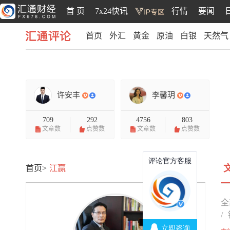
首 页
7x24快讯
行情
要闻
首页
外汇
黄金
原油
白银
天然气
汇通评论
许安丰
李馨玥
709
292
4756
803
文章数
点赞数
文章数
点赞数
首页>
江赢
全
/