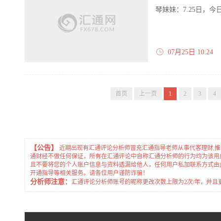
琴妹妹：7.25日，今
07月25日 10:24
首页
上一页
1
2
3
4
【公告】
近期出现有汇通评论分析师冒充汇通指导老师从事代客理财,
通财经不做任何保证，所有在汇通评论中自称汇通分析师的行为均为该用
且不要将您的个人账户信息与资料透漏给他人，任何用户私加联系方式由
开通指导等相关服务。请各位用户谨防诈骗！
分析师注意：
汇通评论分析师账号的昵称更改次数上限为2次/年，并