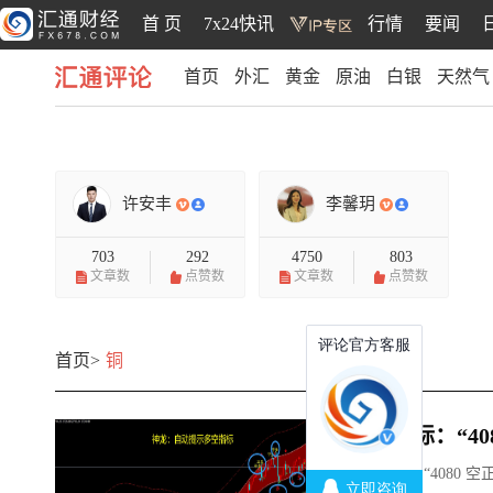
首 页
7x24快讯
行情
要闻
首页
外汇
黄金
原油
白银
天然气
汇通评论
许安丰
李馨玥
703
292
4750
803
文章数
点赞数
文章数
点赞数
首页>
铜
多空指标：“40
多空指标：“4080 空