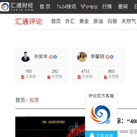
首 页
7x24快讯
行情
要闻
首页
外汇
黄金
原油
白银
天然气
汇通评论
许安丰
李馨玥
705
292
4751
803
文章数
点赞数
文章数
点赞数
首页>
股票
多空指标：“40
多空指标：“4080 空