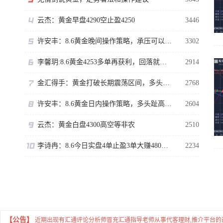
云杰：黄金早盘4290空止盈4250
3446
许安丰：8.6黄金晚间操作策略，承压可以短空一下！
3302
李馨玥:8.6黄金4253多单再获利，回落就是做多机会！
2914
金汇得手：黄金打破长期震荡区间，多头行情正式拉开序幕
2768
许安丰：8.6黄金日内操作策略，多头趾高气扬但藏凶险
2604
云杰：黄金白盘4300高空等非农
2510
李诗冉：8.6今日实盘4单止盈3单大赚480点，晚间黄金回踩继续多。
2234
【公告】
近期出现有汇通评论分析师冒充汇通指导老师从事代客理财,推介平台