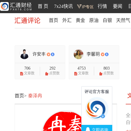
首 页
7x24快讯
行情
要闻
首页
外汇
黄金
原油
白银
天然气
汇通评论
许安丰
李馨玥
706
292
4753
803
文章数
点赞数
文章数
点赞数
首页>
秦泽冉
全
白