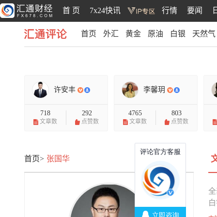
首 页
7x24快讯
行情
要闻
首页
外汇
黄金
原油
白银
天然气
汇通评论
许安丰
李馨玥
718
292
4765
803
文章数
点赞数
文章数
点赞数
首页>
张国华
全
白