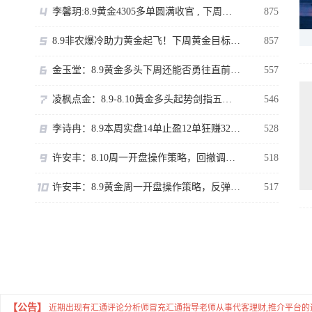
李馨玥:8.9黄金4305多单圆满收官 , 下周临近强压不追涨！
875
8.9非农爆冷助力黄金起飞！下周黄金目标看哪？
857
金玉堂：8.9黄金多头下周还能否勇往直前？短线交易还是需谨慎
557
凌枫点金：8.9-8.10黄金多头起势剑指五千？黄金下周还有触顶可能？
546
李诗冉：8.9本周实盘14单止盈12单狂赚3200点；下周黄金走势分析。
528
许安丰：8.10周一开盘操作策略，回撤调整依旧有空间！
518
许安丰：8.9黄金周一开盘操作策略，反弹承压继续空！
517
【公告】
近期出现有汇通评论分析师冒充汇通指导老师从事代客理财,推介平台