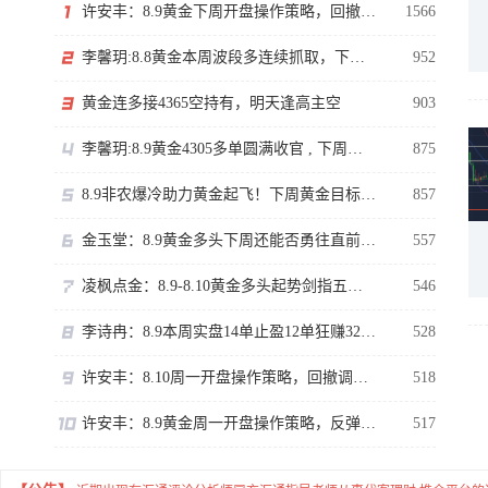
许安丰：8.9黄金下周开盘操作策略，回撤调整依旧有空间
1566
李馨玥:8.8黄金本周波段多连续抓取，下周逼近阶段性强压！
952
黄金连多接4365空持有，明天逢高主空
903
李馨玥:8.9黄金4305多单圆满收官 , 下周临近强压不追涨！
875
8.9非农爆冷助力黄金起飞！下周黄金目标看哪？
857
金玉堂：8.9黄金多头下周还能否勇往直前？短线交易还是需谨慎
557
凌枫点金：8.9-8.10黄金多头起势剑指五千？黄金下周还有触顶可能？
546
李诗冉：8.9本周实盘14单止盈12单狂赚3200点；下周黄金走势分析。
528
许安丰：8.10周一开盘操作策略，回撤调整依旧有空间！
518
许安丰：8.9黄金周一开盘操作策略，反弹承压继续空！
517