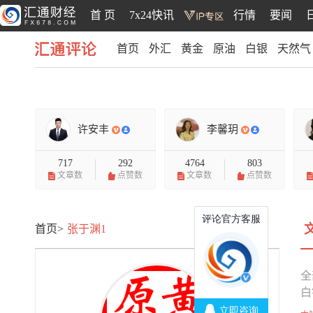
首 页
7x24快讯
行情
要闻
首页
外汇
黄金
原油
白银
天然气
汇通评论
许安丰
李馨玥
717
292
4764
803
文章数
点赞数
文章数
点赞数
首页>
张于渊1
全
白