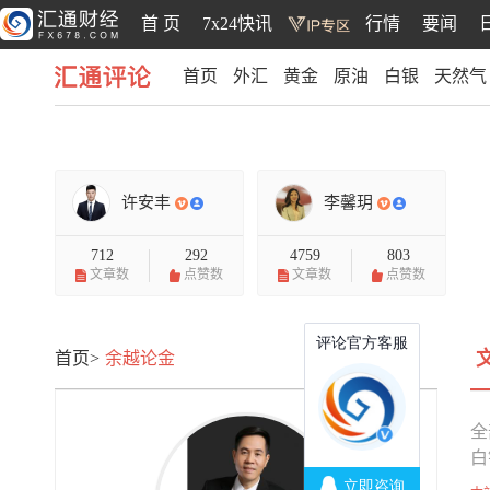
首 页
7x24快讯
行情
要闻
首页
外汇
黄金
原油
白银
天然气
汇通评论
许安丰
李馨玥
712
292
4759
803
文章数
点赞数
文章数
点赞数
首页>
余越论金
全
白