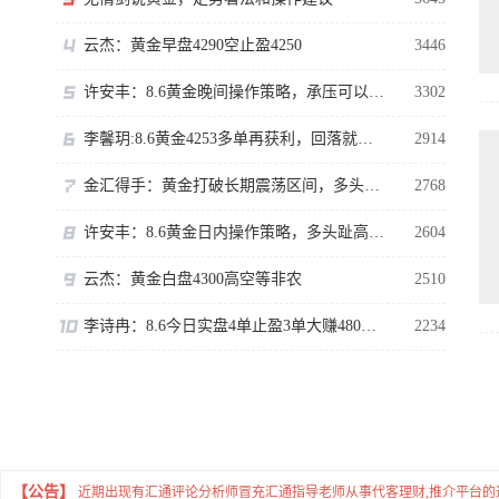
云杰：黄金早盘4290空止盈4250
3446
许安丰：8.6黄金晚间操作策略，承压可以短空一下！
3302
李馨玥:8.6黄金4253多单再获利，回落就是做多机会！
2914
金汇得手：黄金打破长期震荡区间，多头行情正式拉开序幕
2768
许安丰：8.6黄金日内操作策略，多头趾高气扬但藏凶险
2604
云杰：黄金白盘4300高空等非农
2510
李诗冉：8.6今日实盘4单止盈3单大赚480点，晚间黄金回踩继续多。
2234
【公告】
近期出现有汇通评论分析师冒充汇通指导老师从事代客理财,推介平台