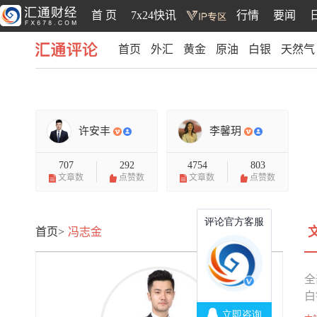
首 页
7x24快讯
行情
要闻
首页
外汇
黄金
原油
白银
天然气
汇通评论
许安丰
李馨玥
707
292
4754
803
文章数
点赞数
文章数
点赞数
首页>
冯志金
全
白