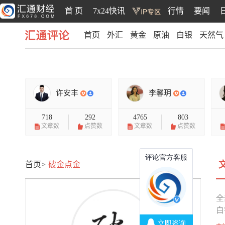
首 页
7x24快讯
行情
要闻
首页
外汇
黄金
原油
白银
天然气
汇通评论
许安丰
李馨玥
718
292
4765
803
文章数
点赞数
文章数
点赞数
首页>
破金点金
全
白