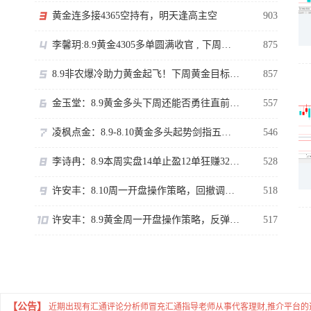
黄金连多接4365空持有，明天逢高主空
903
李馨玥:8.9黄金4305多单圆满收官 , 下周临近强压不追涨！
875
8.9非农爆冷助力黄金起飞！下周黄金目标看哪？
857
金玉堂：8.9黄金多头下周还能否勇往直前？短线交易还是需谨慎
557
凌枫点金：8.9-8.10黄金多头起势剑指五千？黄金下周还有触顶可能？
546
李诗冉：8.9本周实盘14单止盈12单狂赚3200点；下周黄金走势分析。
528
许安丰：8.10周一开盘操作策略，回撤调整依旧有空间！
518
许安丰：8.9黄金周一开盘操作策略，反弹承压继续空！
517
【公告】
近期出现有汇通评论分析师冒充汇通指导老师从事代客理财,推介平台