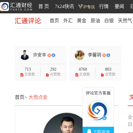
首 页
7x24快讯
行情
要闻
首页
外汇
黄金
原油
白银
天然气
汇通评论
许安丰
李馨玥
713
292
4760
803
文章数
点赞数
文章数
点赞数
首页>
大悟点金
全
白