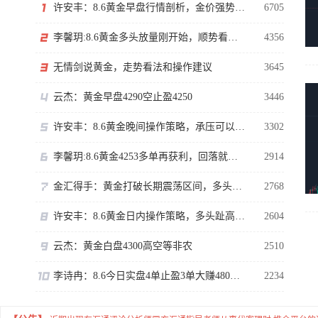
许安丰：8.6黄金早盘行情剖析，金价强势反弹看涨不追涨
6705
李馨玥:8.6黄金多头放量刚开始，顺势看涨勿猜顶！
4356
无情剑说黄金，走势看法和操作建议
3645
云杰：黄金早盘4290空止盈4250
3446
许安丰：8.6黄金晚间操作策略，承压可以短空一下！
3302
李馨玥:8.6黄金4253多单再获利，回落就是做多机会！
2914
金汇得手：黄金打破长期震荡区间，多头行情正式拉开序幕
2768
许安丰：8.6黄金日内操作策略，多头趾高气扬但藏凶险
2604
云杰：黄金白盘4300高空等非农
2510
李诗冉：8.6今日实盘4单止盈3单大赚480点，晚间黄金回踩继续多。
2234