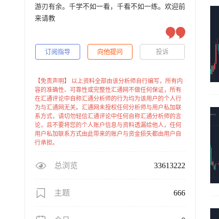
游刃有余。千学不如一看，千看不如一练。欢迎前
来请教
订阅指导
向他提问
投诉
【免责声明】 以上资料全部由该分析师自行编写，所有内
容的准确性、可靠性或完整性汇通网不做任何保证，所有
在汇通评论中自称汇通分析师的行为均为该用户的个人行
为与汇通网无关。汇通网未授权任何分析师与用户私加联
系方式，请切勿轻信汇通评论中任何自称汇通分析师的言
论，且不要将您的个人账户信息与资料透漏给他人，任何
用户私加联系方式由此带来的账户与资金损失都由用户自
行承担。
总浏览
33613222
主题
666