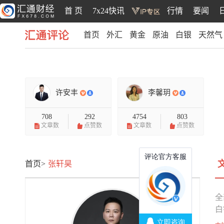
首 页
7x24快讯
行情
要闻
首页
外汇
黄金
原油
白银
天然气
汇通评论
许安丰
李馨玥
708
292
4754
803
文章数
点赞数
文章数
点赞数
首页>
张轩昊
全
白