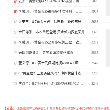
云杰：黄金延续4290-4282-4268主空，等非农下探回升
5070
李馨玥:8.7黄金4225策略多精准预判，日内低多等非农！
3904
许安丰：8.7黄金早盘行情剖析，昨晚布局完美大捷！
3663
金汇得手：非农重磅登场 黄金倾向探底回升
3376
李馨玥:8.7黄金4225公开多完美止盈，欧盘突破又开多了！
3272
无情剑说黄金，走势看法和操作建议
2865
董义德：8.7-黄金晚间期待摸4380-400区域。
2547
8.7黄金强势上涨还会跌吗？晚间黄金非农怎么看
2263
李诗冉：8.7今日开门红4250空获利170点，日内黄金回踩先多。
2246
【公告】
近期出现有汇通评论分析师冒充汇通指导老师从事代客理财,推介平台