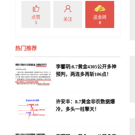
点赞
送金砖
关注
5
0
热门推荐
李馨玥:8.7黄金4305公开多神
预判，两连多再斩106点！
许安丰：8.7黄金非农数据爆
冷，多头一柱擎天！