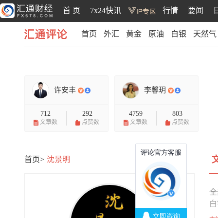
首 页
7x24快讯
行情
要闻
首页
外汇
黄金
原油
白银
天然气
汇通评论
许安丰
李馨玥
712
292
4759
803
文章数
点赞数
文章数
点赞数
首页>
沈景明
全
白