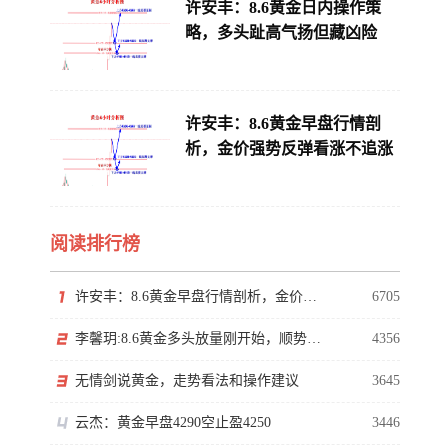
许安丰：8.6黄金日内操作策
略，多头趾高气扬但藏凶险
许安丰：8.6黄金早盘行情剖
析，金价强势反弹看涨不追涨
阅读排行榜
许安丰：8.6黄金早盘行情剖析，金价强势反弹看涨不追涨
6705
李馨玥:8.6黄金多头放量刚开始，顺势看涨勿猜顶！
4356
无情剑说黄金，走势看法和操作建议
3645
云杰：黄金早盘4290空止盈4250
3446