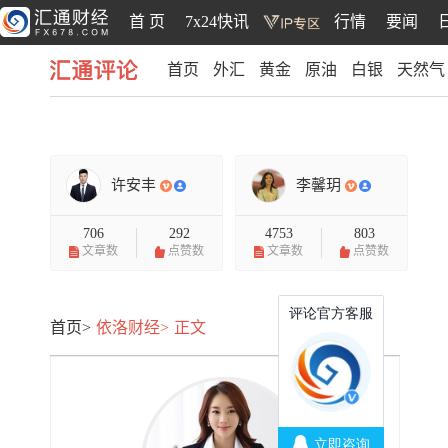
首 页
7x24快讯
行情
要闻
首页
外汇
黄金
原油
白银
天然气
汇通评论
许安丰
李馨玥
706
292
4753
803
文章数
点赞数
文章数
点赞数
首页>
依洛财经>
正文