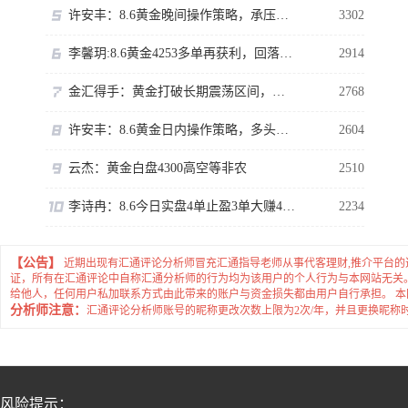
许安丰：8.6黄金晚间操作策略，承压可以短空一下！
3302
李馨玥:8.6黄金4253多单再获利，回落就是做多机会！
2914
金汇得手：黄金打破长期震荡区间，多头行情正式拉开序幕
2768
许安丰：8.6黄金日内操作策略，多头趾高气扬但藏凶险
2604
云杰：黄金白盘4300高空等非农
2510
李诗冉：8.6今日实盘4单止盈3单大赚480点，晚间黄金回踩继续多。
2234
【公告】
近期出现有汇通评论分析师冒充汇通指导老师从事代客理财,推介平台
证，所有在汇通评论中自称汇通分析师的行为均为该用户的个人行为与本网站无关
给他人，任何用户私加联系方式由此带来的账户与资金损失都由用户自行承担。 
分析师注意：
汇通评论分析师账号的昵称更改次数上限为2次/年，并且更换昵称
风险提示：