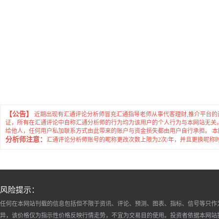
【公告】
近期出现有汇通评论分析师冒充汇通指导老师从事代客理财,推介平台
证，所有在汇通评论中自称汇通分析师的行为均为该用户的个人行为与本网站无关
给他人，任何用户私加联系方式由此带来的账户与资金损失都由用户自行承担。 
分析师注意：
汇通评论分析师账号的昵称更改次数上限为2次/年，并且更换昵称
风险提示：
任何在本网站刊载的信息包括但不限于资讯、评论、预测、图表、指标、信号等只作
异，该价格仅为指示性价格反映行情走势，不宜为交易目的使用。投资者依据本网站