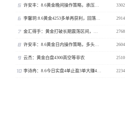
许安丰：8.6黄金晚间操作策略，承压可以短空一下！
3302
李馨玥:8.6黄金4253多单再获利，回落就是做多机会！
2914
金汇得手：黄金打破长期震荡区间，多头行情正式拉开序幕
2768
许安丰：8.6黄金日内操作策略，多头趾高气扬但藏凶险
2604
云杰：黄金白盘4300高空等非农
2510
李诗冉：8.6今日实盘4单止盈3单大赚480点，晚间黄金回踩继续多。
2234