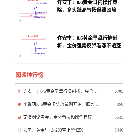
许安丰：8.6黄金日内操作策
略，多头趾高气扬但藏凶险
许安丰：8.6黄金早盘行情剖
析，金价强势反弹看涨不追涨
阅读排行榜
许安丰：8.6黄金早盘行情剖析，金价强势反弹看涨不追涨
6705
李馨玥:8.6黄金多头放量刚开始，顺势看涨勿猜顶！
4356
无情剑说黄金，走势看法和操作建议
3645
云杰：黄金早盘4290空止盈4250
3446