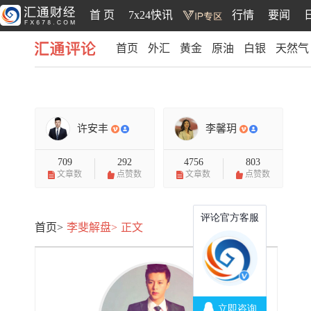
首 页
7x24快讯
行情
要闻
首页
外汇
黄金
原油
白银
天然气
汇通评论
许安丰
李馨玥
709
292
4756
803
文章数
点赞数
文章数
点赞数
首页>
李斐解盘>
正文