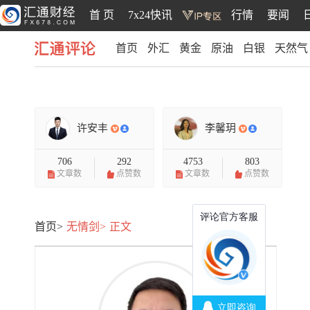
首 页
7x24快讯
行情
要闻
首页
外汇
黄金
原油
白银
天然气
汇通评论
许安丰
李馨玥
706
292
4753
803
文章数
点赞数
文章数
点赞数
首页>
无情剑>
正文