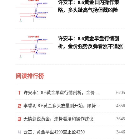
许安丰：8.6黄金日内操作策
略，多头趾高气扬但藏凶险
许安丰：8.6黄金早盘行情剖
析，金价强势反弹看涨不追涨
阅读排行榜
许安丰：8.6黄金早盘行情剖析，金价强势反弹看涨不追涨
6705
李馨玥:8.6黄金多头放量刚开始，顺势看涨勿猜顶！
4356
无情剑说黄金，走势看法和操作建议
3645
云杰：黄金早盘4290空止盈4250
3446