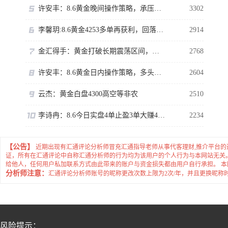
许安丰：8.6黄金晚间操作策略，承压可以短空一下！
3302
李馨玥:8.6黄金4253多单再获利，回落就是做多机会！
2914
金汇得手：黄金打破长期震荡区间，多头行情正式拉开序幕
2768
许安丰：8.6黄金日内操作策略，多头趾高气扬但藏凶险
2604
云杰：黄金白盘4300高空等非农
2510
李诗冉：8.6今日实盘4单止盈3单大赚480点，晚间黄金回踩继续多。
2234
【公告】
近期出现有汇通评论分析师冒充汇通指导老师从事代客理财,推介平台
证，所有在汇通评论中自称汇通分析师的行为均为该用户的个人行为与本网站无关
给他人，任何用户私加联系方式由此带来的账户与资金损失都由用户自行承担。 
分析师注意：
汇通评论分析师账号的昵称更改次数上限为2次/年，并且更换昵称
风险提示：