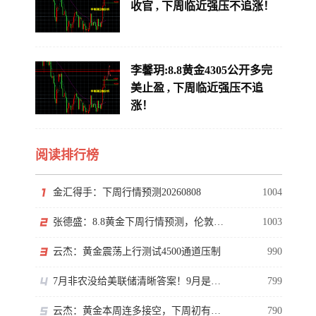
收官 , 下周临近强压不追涨！
李馨玥:8.8黄金4305公开多完
美止盈 , 下周临近强压不追
涨！
阅读排行榜
金汇得手：下周行情预测20260808
1004
张德盛：8.8黄金下周行情预测，伦敦金价格走势分析操作策略
1003
云杰：黄金震荡上行测试4500通道压制
990
7月非农没给美联储清晰答案！9月是否加息还得看通胀
799
云杰：黄金本周连多接空，下周初有回撤
790