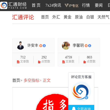
首 页
7x24快讯
行情
要闻
首页
外汇
黄金
原油
白银
天然气
汇通评论
许安丰
李馨玥
712
292
4759
803
文章数
点赞数
文章数
点赞数
首页>
多空指标>
正文