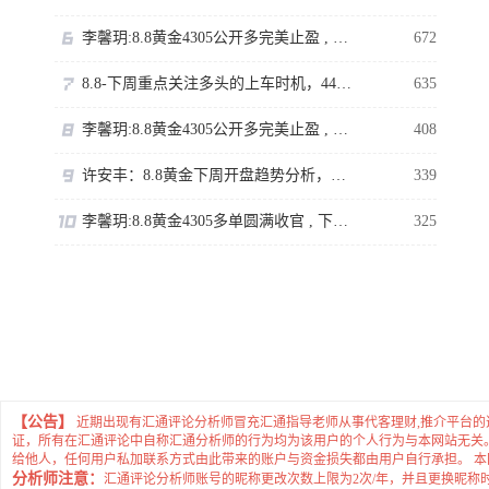
李馨玥:8.8黄金4305公开多完美止盈 , 下周临近强压不追涨！
672
8.8-下周重点关注多头的上车时机，4400岌岌可危。
635
李馨玥:8.8黄金4305公开多完美止盈 , 下周临近强压不追涨！
408
许安丰：8.8黄金下周开盘趋势分析，持仓的朋友看过来
339
李馨玥:8.8黄金4305多单圆满收官 , 下周临近强压不追涨！
325
【公告】
近期出现有汇通评论分析师冒充汇通指导老师从事代客理财,推介平台
证，所有在汇通评论中自称汇通分析师的行为均为该用户的个人行为与本网站无关
给他人，任何用户私加联系方式由此带来的账户与资金损失都由用户自行承担。 
分析师注意：
汇通评论分析师账号的昵称更改次数上限为2次/年，并且更换昵称