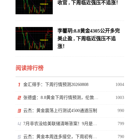
收官 , 下周临近强压不追涨！
李馨玥:8.8黄金4305公开多完
美止盈 , 下周临近强压不追
涨！
阅读排行榜
金汇得手：下周行情预测20260808
1004
张德盛：8.8黄金下周行情预测，伦敦金价格走势分析操作策略
1003
云杰：黄金震荡上行测试4500通道压制
990
7月非农没给美联储清晰答案！9月是否加息还得看通胀
799
云杰：黄金本周连多接空，下周初有回撤
790