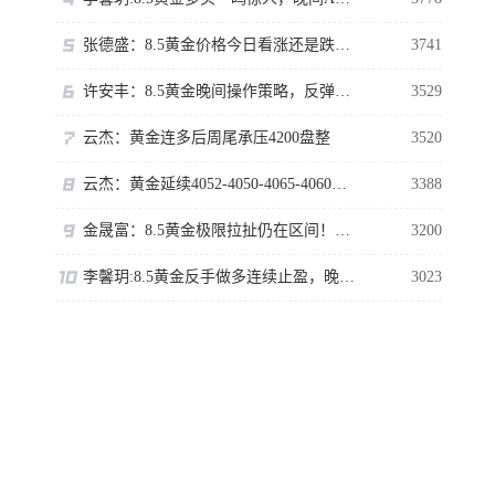
张德盛：8.5黄金价格今日看涨还是跌？伦敦金行情走势分析操作策略
3741
许安丰：8.5黄金晚间操作策略，反弹虽强切勿高位追多！
3529
云杰：黄金连多后周尾承压4200盘整
3520
云杰：黄金延续4052-4050-4065-4060单向主多即可
3388
金晟富：8.5黄金极限拉扯仍在区间！ADP数据来袭黄金如何布局？
3200
李馨玥:8.5黄金反手做多连续止盈，晚间回落再多勿追涨！
3023