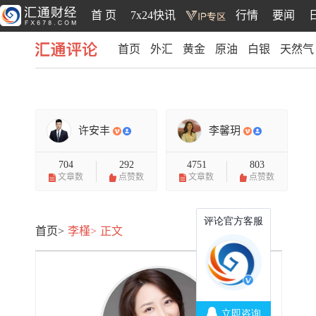
首 页
7x24快讯
行情
要闻
首页
外汇
黄金
原油
白银
天然气
汇通评论
许安丰
李馨玥
704
292
4751
803
文章数
点赞数
文章数
点赞数
首页>
李槿>
正文