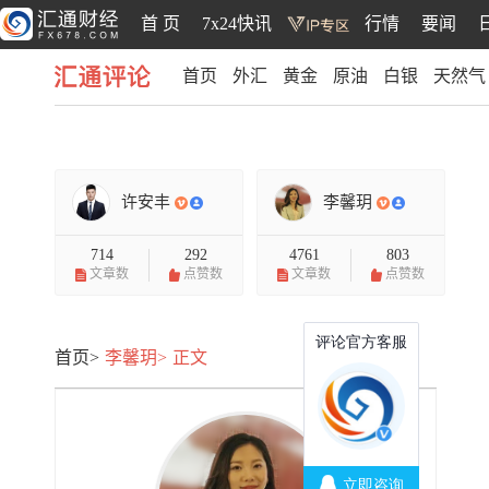
首 页
7x24快讯
行情
要闻
首页
外汇
黄金
原油
白银
天然气
汇通评论
许安丰
李馨玥
714
292
4761
803
文章数
点赞数
文章数
点赞数
首页>
李馨玥>
正文