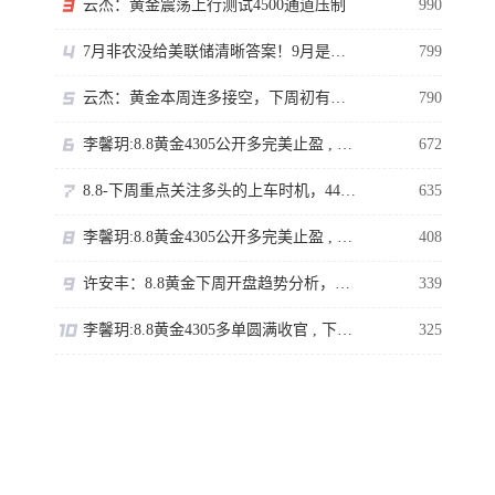
云杰：黄金震荡上行测试4500通道压制
990
7月非农没给美联储清晰答案！9月是否加息还得看通胀
799
云杰：黄金本周连多接空，下周初有回撤
790
李馨玥:8.8黄金4305公开多完美止盈 , 下周临近强压不追涨！
672
8.8-下周重点关注多头的上车时机，4400岌岌可危。
635
李馨玥:8.8黄金4305公开多完美止盈 , 下周临近强压不追涨！
408
许安丰：8.8黄金下周开盘趋势分析，持仓的朋友看过来
339
李馨玥:8.8黄金4305多单圆满收官 , 下周临近强压不追涨！
325