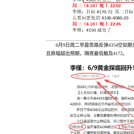
6月9日周二早盘思路反弹4354空
且跌幅超出预期，隔夜最低触及4172。