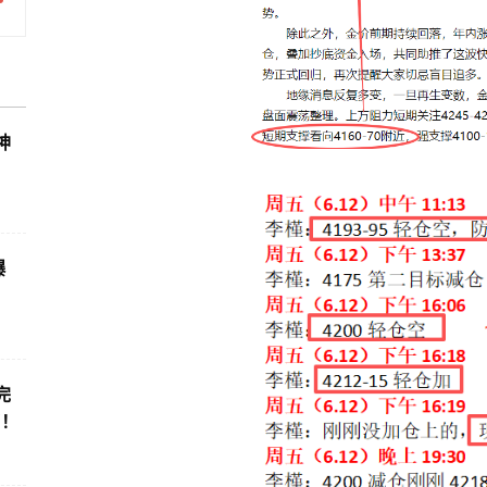
神
爆
完
了！