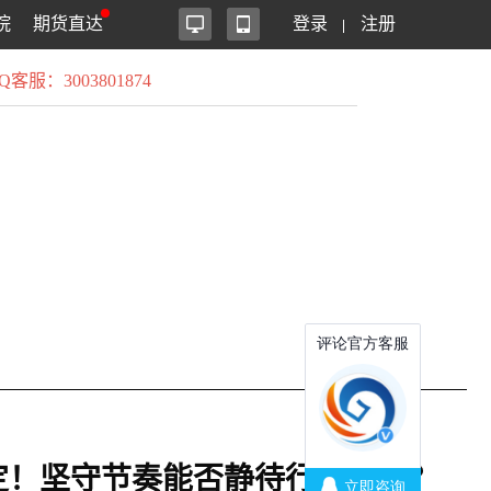
院
期货直达
登录
注册
Q客服：3003801874
不定！坚守节奏能否静待行情突破？