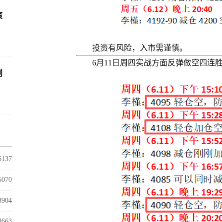
策
！
投资有风险，入市需谨慎。
6月11日周四实战方面反弹做空四连
剖
6137
5070
3904
3663