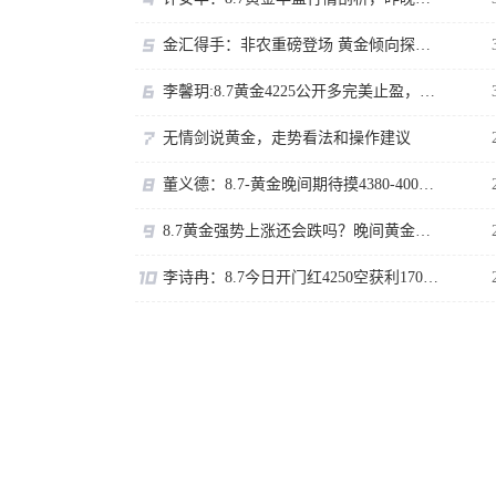
金汇得手：非农重磅登场 黄金倾向探底回升
李馨玥:8.7黄金4225公开多完美止盈，欧盘突破又开多了！
无情剑说黄金，走势看法和操作建议
董义德：8.7-黄金晚间期待摸4380-400区域。
8.7黄金强势上涨还会跌吗？晚间黄金非农怎么看
李诗冉：8.7今日开门红4250空获利170点，日内黄金回踩先多。