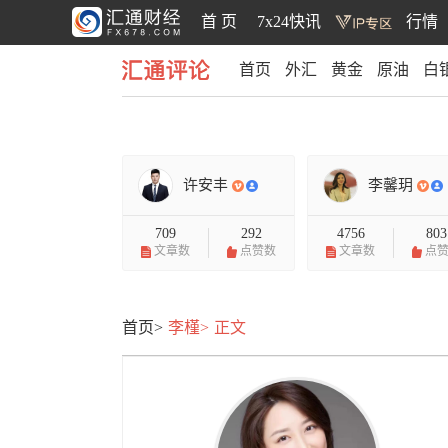
首 页
7x24快讯
行情
首页
外汇
黄金
原油
白
汇通评论
许安丰
李馨玥
709
292
4756
803
文章数
点赞数
文章数
点
首页>
李槿>
正文