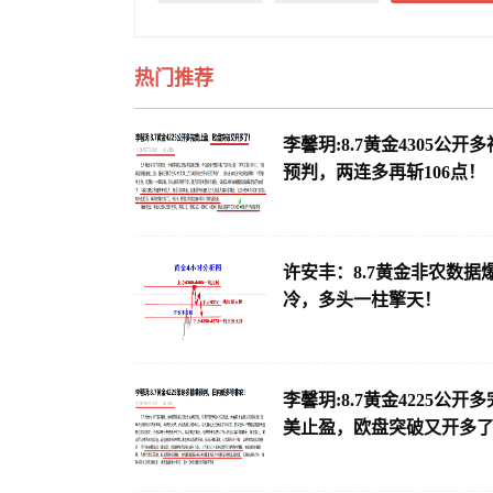
热门推荐
李馨玥:8.7黄金4305公开多
预判，两连多再斩106点！
许安丰：8.7黄金非农数据
冷，多头一柱擎天！
李馨玥:8.7黄金4225公开多
美止盈，欧盘突破又开多