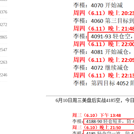
3376
3272
2865
2547
2263
2246
6月10日周三美盘后实战4185空，