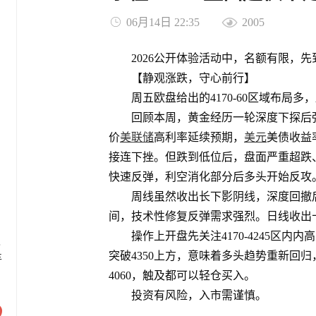
06月14日 22:35
2005
2026公开体验活动中，名额有限，
【静观涨跌，守心前行】
周五欧盘给出的4170-60区域布局多
回顾本周，黄金经历一轮深度下探后
价
美联储
高利率延续预期，
美元
美债收益
接连下挫。但跌到低位后，盘面严重超跌
快速反弹，利空消化部分后多头开始反攻
周线虽然收出长下影阴线，深度回撤后
：
间，技术性修复反弹需求强烈。日线收出
操作上开盘先关注4170-4245区内
级
突破4350上方，意味着多头趋势重新回归
丰
4060，触及都可以轻仓买入。
投资有风险，入市需谨慎。