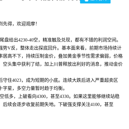
先到先得，欢迎观摩！
，尾盘给出4230-40空，精准触及兑现，都有不错的利润空间。
强势V反，整体走出探底回升。基本面来看，前期市场持续计
率居高不下，持续压制金价，叠加黄金季节性需求偏弱，价格
、空头集中获利了结，加上川普释放出利好的消息，推动金价
。
守住4023，成为短期的小底。连续大跌后进入严重超卖区
十字星，多空力量暂时趋于均衡。
内高空低多，上破看向4300，甚至4330。如果这里能够继续站稳
，后续会逐步收复前期失地。下破强支撑关注4100，甚至