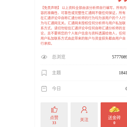
【免责声明】 以上资料全部由该分析师自行编写，所有内
容的准确性、可靠性或完整性汇通网不做任何保证，所有
在汇通评论中自称汇通分析师的行为均为该用户的个人行
为与汇通网无关。汇通网未授权任何分析师与用户私加联
系方式，请切勿轻信汇通评论中任何自称汇通分析师的言
论，且不要将您的个人账户信息与资料透漏给他人，任何
用户私加联系方式由此带来的账户与资金损失都由用户自
行承担。
总浏览
577708
主题
184
今日
点赞
送金砖
关注
33
0