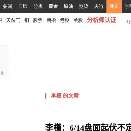
要闻
日历
分析
黄金
原油
期货
央行
评论
学
分析师认证
银
天然气
铜
股票
期指
港股
美股
Q
赞数
李槿
的文章
李槿：6/14盘面起伏