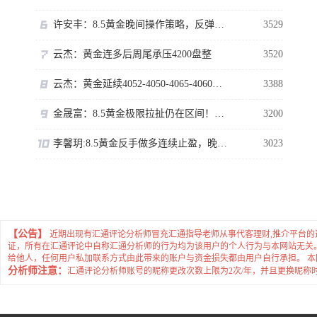
许安丰：8.5黄金晚间操作策略，反弹虽强切勿高位追多！
3529
云杰：黄金连多后周尾承压4200盘整
3520
云杰：黄金延续4052-4050-4065-4060单向主多即可
3388
金晟富：8.5黄金极限拉扯仍在区间！ADP数据来袭黄金如何布局？
3200
李馨玥:8.5黄金反手做多连续止盈，晚间回落再多勿追涨！
3023
【公告】
近期出现有汇通评论分析师冒充汇通指导老师从事代客理财,推介平台
证，所有在汇通评论中自称汇通分析师的行为均为该用户的个人行为与本网站无关
给他人，任何用户私加联系方式由此带来的账户与资金损失都由用户自行承担。 
分析师注意：
汇通评论分析师账号的昵称更改次数上限为2次/年，并且更换昵称