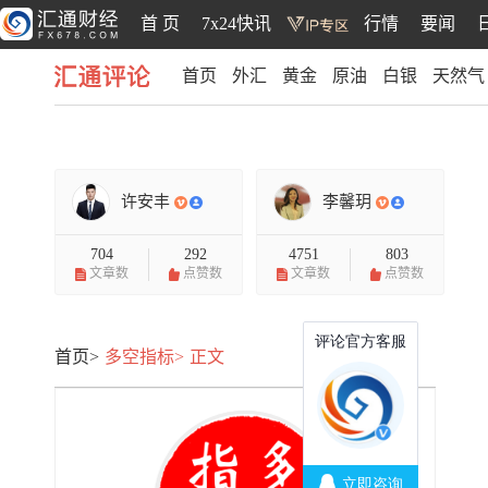
首 页
7x24快讯
行情
要闻
首页
外汇
黄金
原油
白银
天然气
汇通评论
许安丰
李馨玥
704
292
4751
803
文章数
点赞数
文章数
点赞数
首页>
多空指标>
正文