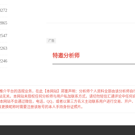
3272
2865
2547
2263
特邀分析师
2246
,推介平台的违规业务，在此【本网站】郑重声明：分析师个人资料全部由该分析师自
站无关。本网站未授权任何分析师与用户私加联系方式，请切勿轻信汇通评论中任何
 本网站不会通过微信，电话，QQ，或者以第三方名义主动联系用户进行交易、开户
并且更换昵称时需要注册该账号的本人手持身份证照片。