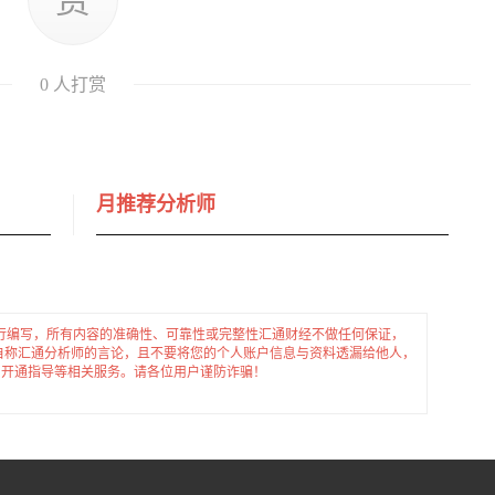
赏
0
人打赏
月推荐分析师
行编写，所有内容的准确性、可靠性或完整性汇通财经不做任何保证，
自称汇通分析师的言论，且不要将您的个人账户信息与资料透漏给他人，
、开通指导等相关服务。请各位用户谨防诈骗！