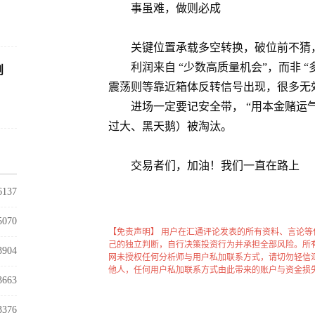
！
事虽难，做则必成
关键位置承载多空转换，破位前不猜
利润来自 “少数高质量机会”，而非 
剖
震荡则等靠近箱体反转信号出现，很多无
进场一定要记安全带， “用本金赌运
过大、黑天鹅）被淘汰。
交易者们，加油！我们一直在路上
6137
5070
【免责声明】 用户在汇通评论发表的所有资料、言论
己的独立判断，自行决策投资行为并承担全部风险。所
3904
网未授权任何分析师与用户私加联系方式，请切勿轻信
他人，任何用户私加联系方式由此带来的账户与资金损
3663
3376