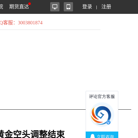
院
期货直达
登录
注册
Q客服：3003801874
黄金空头调整结束