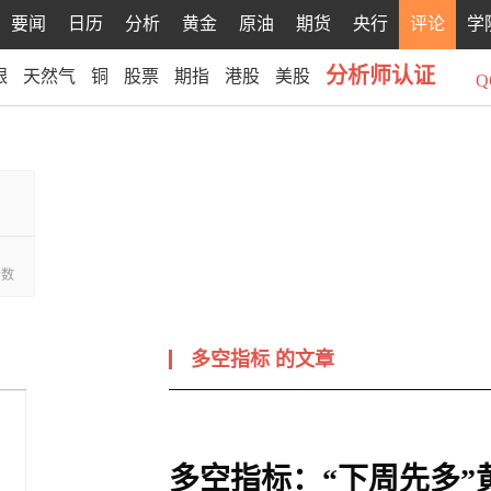
要闻
日历
分析
黄金
原油
期货
央行
评论
学
分析师认证
银
天然气
铜
股票
期指
港股
美股
Q
赞数
多空指标
的文章
多空指标：“下周先多”