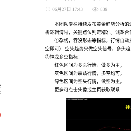
06月27日 17:43
839
本团队专栏持续发布黄金趋势分析的
析逻辑清晰，关键点位判定精准。诚邀合
①孕线，吞没形态等指标，行情自动
空即可） 空头趋势只做空头信号，多头
②神龙多空指标：
红色区间为多头行情，做多为主；
灰色区间为震荡行情，多空均可；
绿色区间为空头行情，做空为主。
去
更多可点击头像或主页获取联系
本
1