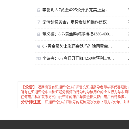
李馨玥:8.7黄金4225公开多完美止盈，欧盘突破又开多了！
无情剑说黄金，走势看法和操作建议
董义德：8.7-黄金晚间期待摸4380-400区域。
8.7黄金强势上涨还会跌吗？晚间黄金非农怎么看
李诗冉：8.7今日开门红4250空获利170点，日内黄金回踩先多。
【公告】
近期出现有汇通评论分析师冒充汇通指导老师从事代客理财
所有在汇通评论中自称汇通分析师的行为均为该用户的个人行为与本网
任何用户私加联系方式由此带来的账户与资金损失都由用户自行承担。
分析师注意：
汇通评论分析师账号的昵称更改次数上限为2次/年，