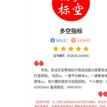
多空指标
证书编号 HT2025L3165N81
孕线，吞没形态等指标行情自动提示报警免
盯盘烦恼。 风控ea，一键平仓脚本ea，一键推保
脚本ea。 有兴趣的朋友可找我获取。 个人微信：
020628443 备用微信：690659591
【免责声明】 以上资料全部由该分析师自行编写，所有内
容的准确性、可靠性或完整性汇通网不做任何保证，所有