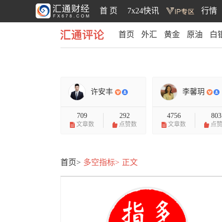
首 页
7x24快讯
行情
首页
外汇
黄金
原油
白
汇通评论
许安丰
李馨玥
709
292
4756
803
文章数
点赞数
文章数
点
首页>
多空指标>
正文