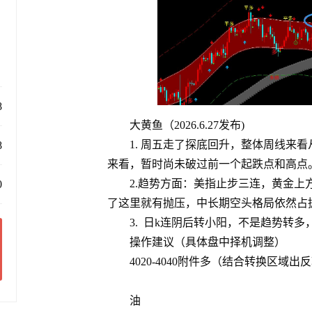
8
大黄鱼（2026.6.27发布)
1. 周五走了探底回升，整体周线来
8
来看，暂时尚未破过前一个起跌点和高点
2.趋势方面：美指止步三连，黄金上方
0
了这里就有抛压，中长期空头格局依然占
3. 日k连阴后转小阳，不是趋势转
操作建议（具体盘中择机调整）
4020-4040附件多（结合转换区域出
油