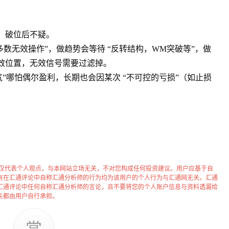
，破位后不疑。
“多数无效操作”，做趋势会等待 “反转结构，WM突破等”，做
效位置，无效信号需要过滤掉。
气”哪怕偶尔盈利，长期也会因某次 “不可控的亏损”（如止损
等仅代表个人观点，与本网站立场无关，不对您构成任何投资建议。用户应基于自
有在汇通评论中自称汇通分析师的行为均为该用户的个人行为与汇通网无关。汇通
汇通评论中任何自称汇通分析师的言论，且不要将您的个人账户信息与资料透漏给
失都由用户自行承担。