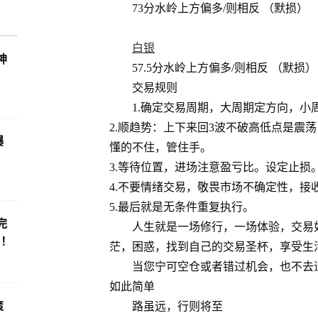
73分水岭上方偏多/则相反 （默损）
白银
神
57.5分水岭上方偏多/则相反 （默损）
交易规则
1.确定交易周期，大周期定方向，小
2.顺趋势：上下来回3波不破高低点是震
爆
懂的不住，管住手。
3.等待位置，进场注意盈亏比。设定止损
4.不要情绪交易，敬畏市场不确定性，接
5.最后就是无条件重复执行。
完
人生就是一场修行，一场体验，交易
了！
茫，困惑，找到自己的交易圣杯，享受生
当您宁可空仓或者错过机会，也不去
如此简单
策
路虽远，行则将至