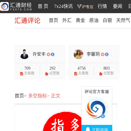
首 页
7x24快讯
行情
要闻
首页
外汇
黄金
原油
白银
天然气
汇通评论
许安丰
李馨玥
709
292
4756
803
文章数
点赞数
文章数
点赞数
首页>
多空指标>
正文