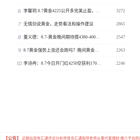
李馨玥:8.7黄金4225公开多完美止盈，欧盘突破又开多了！
3272
无情剑说黄金，走势看法和操作建议
2865
董义德：8.7-黄金晚间期待摸4380-400区域。
2547
8.7黄金强势上涨还会跌吗？晚间黄金非农怎么看
2263
李诗冉：8.7今日开门红4250空获利170点，日内黄金回踩先多。
2246
【公告】
近期出现有汇通评论分析师冒充汇通指导老师从事代客理财,推介平台