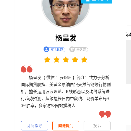
添
杨呈发
杨呈发【 微信 ：ycf596 】简介：致力于分析
国际期货股指、美黄金原油白银天然气铜等行情剖
析，擅长运用波浪理论、K线形态以及均线系统进
行趋势预测，超级擅长日内中段线、现价单布局9
0%胜率，多家财经网站撰稿人
订阅指导
向他提问
投诉