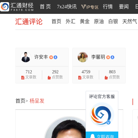
首 页
7x24快讯
行情
要闻
首页
外汇
黄金
原油
白银
天然气
汇通评论
许安丰
李馨玥
712
292
4759
803
文章数
点赞数
文章数
点赞数
首页>
杨呈发