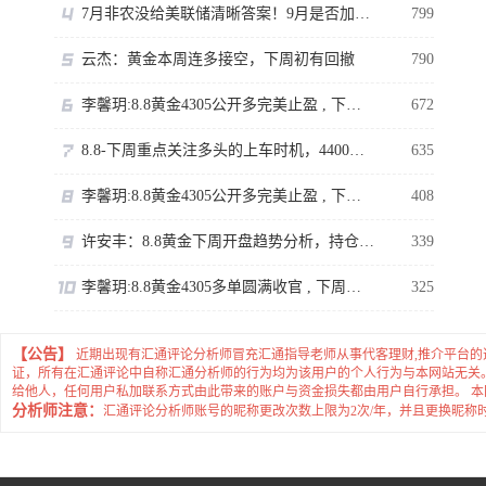
7月非农没给美联储清晰答案！9月是否加息还得看通胀
799
云杰：黄金本周连多接空，下周初有回撤
790
李馨玥:8.8黄金4305公开多完美止盈 , 下周临近强压不追涨！
672
8.8-下周重点关注多头的上车时机，4400岌岌可危。
635
李馨玥:8.8黄金4305公开多完美止盈 , 下周临近强压不追涨！
408
许安丰：8.8黄金下周开盘趋势分析，持仓的朋友看过来
339
李馨玥:8.8黄金4305多单圆满收官 , 下周临近强压不追涨！
325
【公告】
近期出现有汇通评论分析师冒充汇通指导老师从事代客理财,推介平台
证，所有在汇通评论中自称汇通分析师的行为均为该用户的个人行为与本网站无关
给他人，任何用户私加联系方式由此带来的账户与资金损失都由用户自行承担。 
分析师注意：
汇通评论分析师账号的昵称更改次数上限为2次/年，并且更换昵称