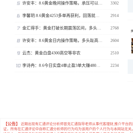
许安丰：8.6黄金晚间操作策略，承压可以短空一下！
3302
李馨玥:8.6黄金4253多单再获利，回落就是做多机会！
2914
金汇得手：黄金打破长期震荡区间，多头行情正式拉开序幕
2768
许安丰：8.6黄金日内操作策略，多头趾高气扬但藏凶险
2604
云杰：黄金白盘4300高空等非农
2510
李诗冉：8.6今日实盘4单止盈3单大赚480点，晚间黄金回踩继续多。
2234
【公告】
近期出现有汇通评论分析师冒充汇通指导老师从事代客理财,推介平台
证，所有在汇通评论中自称汇通分析师的行为均为该用户的个人行为与本网站无关