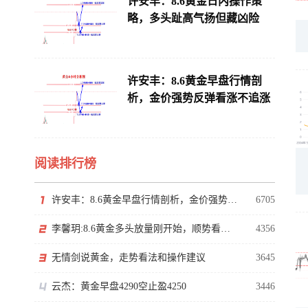
许安丰：8.6黄金日内操作策
略，多头趾高气扬但藏凶险
许安丰：8.6黄金早盘行情剖
析，金价强势反弹看涨不追涨
阅读排行榜
许安丰：8.6黄金早盘行情剖析，金价强势反弹看涨不追涨
6705
李馨玥:8.6黄金多头放量刚开始，顺势看涨勿猜顶！
4356
无情剑说黄金，走势看法和操作建议
3645
云杰：黄金早盘4290空止盈4250
3446