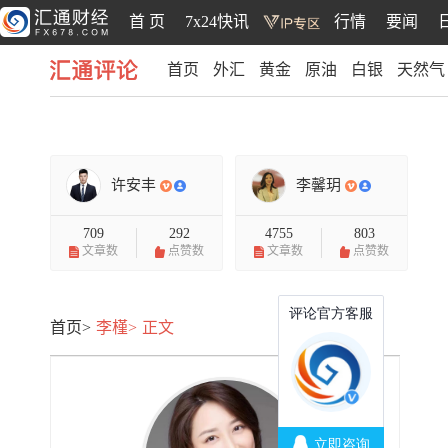
首 页
7x24快讯
行情
要闻
首页
外汇
黄金
原油
白银
天然气
汇通评论
许安丰
李馨玥
709
292
4755
803
文章数
点赞数
文章数
点赞数
首页>
李槿>
正文