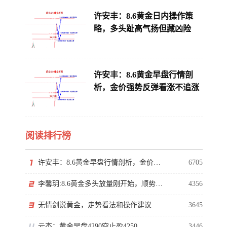
许安丰：8.6黄金日内操作策
略，多头趾高气扬但藏凶险
许安丰：8.6黄金早盘行情剖
析，金价强势反弹看涨不追涨
阅读排行榜
许安丰：8.6黄金早盘行情剖析，金价强势反弹看涨不追涨
6705
李馨玥:8.6黄金多头放量刚开始，顺势看涨勿猜顶！
4356
无情剑说黄金，走势看法和操作建议
3645
云杰：黄金早盘4290空止盈4250
3446