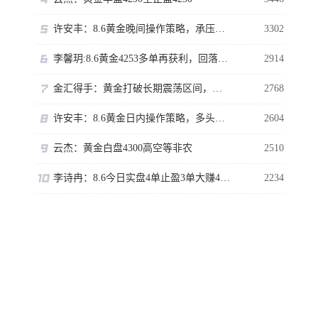
许安丰：8.6黄金晚间操作策略，承压可以短空一下！
3302
李馨玥:8.6黄金4253多单再获利，回落就是做多机会！
2914
金汇得手：黄金打破长期震荡区间，多头行情正式拉开序幕
2768
许安丰：8.6黄金日内操作策略，多头趾高气扬但藏凶险
2604
云杰：黄金白盘4300高空等非农
2510
李诗冉：8.6今日实盘4单止盈3单大赚480点，晚间黄金回踩继续多。
2234