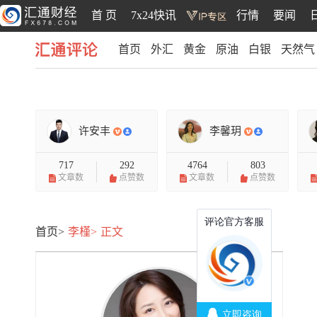
首 页
7x24快讯
行情
要闻
首页
外汇
黄金
原油
白银
天然气
汇通评论
许安丰
李馨玥
717
292
4764
803
文章数
点赞数
文章数
点赞数
首页>
李槿>
正文