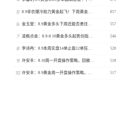
8.9非农爆冷助力黄金起飞！下周黄金目标看哪？
857
金玉堂：8.9黄金多头下周还能否勇往直前？短线交易还是需谨慎
557
凌枫点金：8.9-8.10黄金多头起势剑指五千？黄金下周还有触顶可能？
546
李诗冉：8.9本周实盘14单止盈12单狂赚3200点；下周黄金走势分析。
528
许安丰：8.10周一开盘操作策略，回撤调整依旧有空间！
518
许安丰：8.9黄金周一开盘操作策略，反弹承压继续空！
517