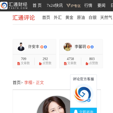
首 页
7x24快讯
行情
要闻
首页
外汇
黄金
原油
白银
天然气
汇通评论
许安丰
李馨玥
709
292
4758
803
文章数
点赞数
文章数
点赞数
首页>
李槿>
正文