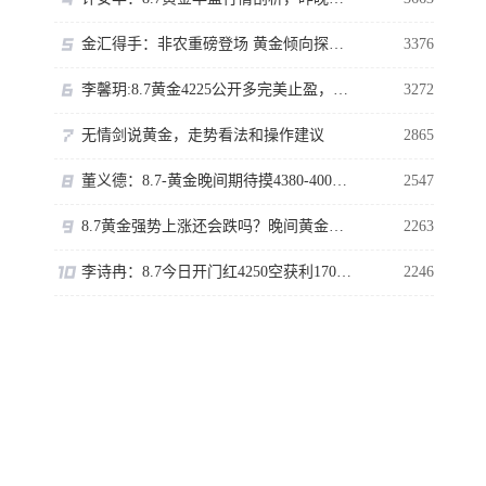
金汇得手：非农重磅登场 黄金倾向探底回升
3376
李馨玥:8.7黄金4225公开多完美止盈，欧盘突破又开多了！
3272
无情剑说黄金，走势看法和操作建议
2865
董义德：8.7-黄金晚间期待摸4380-400区域。
2547
8.7黄金强势上涨还会跌吗？晚间黄金非农怎么看
2263
李诗冉：8.7今日开门红4250空获利170点，日内黄金回踩先多。
2246