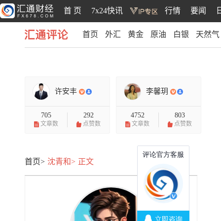
首 页
7x24快讯
行情
要闻
首页
外汇
黄金
原油
白银
天然气
汇通评论
许安丰
李馨玥
705
292
4752
803
文章数
点赞数
文章数
点赞数
首页>
沈青和>
正文