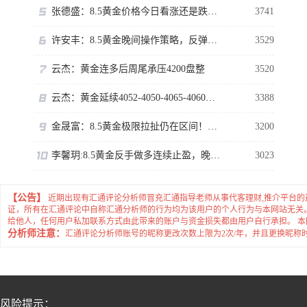
张德盛：8.5黄金价格今日看涨还是跌？伦敦金行情走势分析操作策略
3741
许安丰：8.5黄金晚间操作策略，反弹虽强切勿高位追多！
3529
云杰：黄金连多后周尾承压4200盘整
3520
云杰：黄金延续4052-4050-4065-4060单向主多即可
3388
金晟富：8.5黄金极限拉扯仍在区间！ADP数据来袭黄金如何布局？
3200
李馨玥:8.5黄金反手做多连续止盈，晚间回落再多勿追涨！
3023
【公告】
近期出现有汇通评论分析师冒充汇通指导老师从事代客理财,推介平台
证，所有在汇通评论中自称汇通分析师的行为均为该用户的个人行为与本网站无关
给他人，任何用户私加联系方式由此带来的账户与资金损失都由用户自行承担。 
分析师注意：
汇通评论分析师账号的昵称更改次数上限为2次/年，并且更换昵称
风险提示：