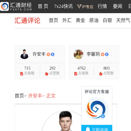
首 页
7x24快讯
行情
要闻
首页
外汇
黄金
原油
白银
天然气
汇通评论
许安丰
李馨玥
715
292
4762
803
文章数
点赞数
文章数
点赞数
首页>
许安丰>
正文