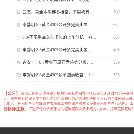
云杰：黄金本周连多接空，下周初有回撤
790
李馨玥:8.8黄金4305公开多完美止盈 , 下周临近强压不追涨！
672
8.8-下周重点关注多头的上车时机，4400岌岌可危。
635
李馨玥:8.8黄金4305公开多完美止盈 , 下周临近强压不追涨！
408
许安丰：8.8黄金下周开盘趋势分析，持仓的朋友看过来
339
李馨玥:8.8黄金4305多单圆满收官 , 下周临近强压不追涨！
325
【公告】
近期出现有汇通评论分析师冒充汇通指导老师从事代客理财,推介平台
证，所有在汇通评论中自称汇通分析师的行为均为该用户的个人行为与本网站无关
给他人，任何用户私加联系方式由此带来的账户与资金损失都由用户自行承担。 
分析师注意：
汇通评论分析师账号的昵称更改次数上限为2次/年，并且更换昵称