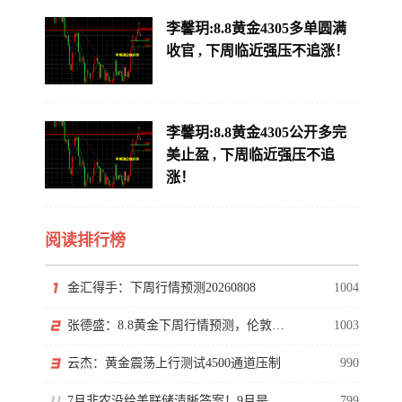
李馨玥:8.8黄金4305多单圆满
收官 , 下周临近强压不追涨！
李馨玥:8.8黄金4305公开多完
美止盈 , 下周临近强压不追
涨！
阅读排行榜
金汇得手：下周行情预测20260808
1004
张德盛：8.8黄金下周行情预测，伦敦金价格走势分析操作策略
1003
云杰：黄金震荡上行测试4500通道压制
990
7月非农没给美联储清晰答案！9月是否加息还得看通胀
799