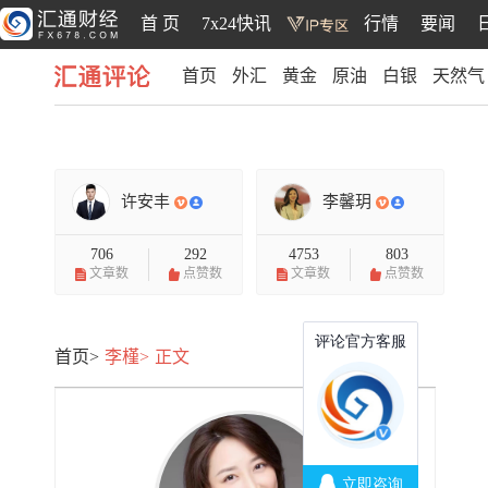
首 页
7x24快讯
行情
要闻
首页
外汇
黄金
原油
白银
天然气
汇通评论
许安丰
李馨玥
706
292
4753
803
文章数
点赞数
文章数
点赞数
首页>
李槿>
正文