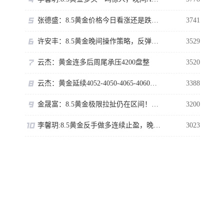
张德盛：8.5黄金价格今日看涨还是跌？伦敦金行情走势分析操作策略
3741
许安丰：8.5黄金晚间操作策略，反弹虽强切勿高位追多！
3529
云杰：黄金连多后周尾承压4200盘整
3520
云杰：黄金延续4052-4050-4065-4060单向主多即可
3388
金晟富：8.5黄金极限拉扯仍在区间！ADP数据来袭黄金如何布局？
3200
李馨玥:8.5黄金反手做多连续止盈，晚间回落再多勿追涨！
3023